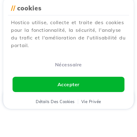
//
cookies
Hostico utilise, collecte et traite des cookies
pour la fonctionnalité, la sécurité, l'analyse
du trafic et l'amélioration de l'utilisabilité du
portail.
Nécessaire
Accepter
Accueil
Détails Des Cookies
Client
Panier
Vie Privée
Chat
Menu
Téléchargez l'application