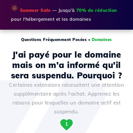
🌞
Summer Sale
— Jusqu'à
70% de réduction
pour l'hébergement et les domaines
Questions Fréquemment Posées
•
Domaines
J'ai payé pour le domaine
mais on m'a informé qu'il
sera suspendu. Pourquoi ?
Certaines extensions nécessitent une attention
supplémentaire après l'achat. Apprenez les
raisons pour lesquelles un domaine actif est
suspendu.
1