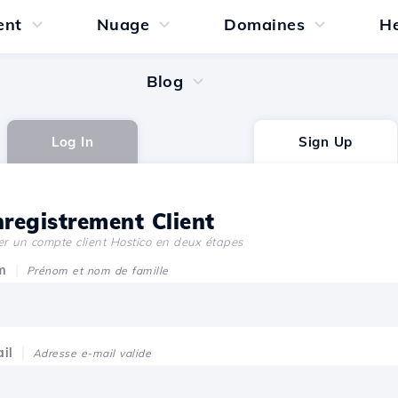
ent
Nuage
Domaines
H
Blog
Log In
Sign Up
registrement Client
er un compte client Hostico en deux étapes
m
Prénom et nom de famille
il
Adresse e-mail valide