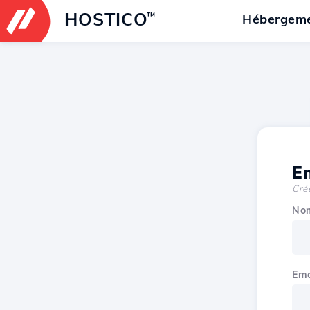
HOSTICO
™
Hébergem
En
Cré
No
Ema