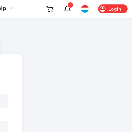
5
elp
Login