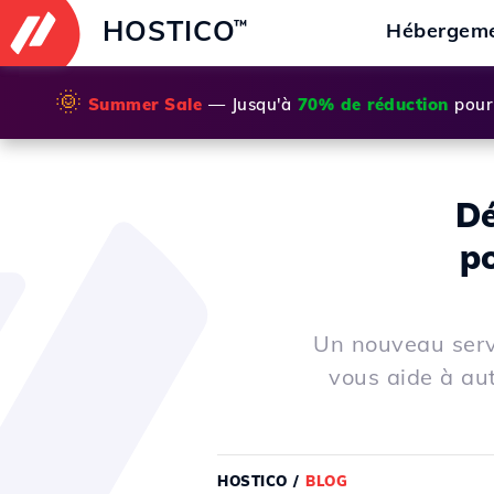
HOSTICO
™
Hébergem
🌞
Summer Sale
— Jusqu'à
70% de réduction
pour 
Dé
p
Un nouveau servi
vous aide à au
HOSTICO
/
BLOG