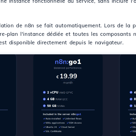
une instance fonctionnelle du service, sans inclure l'
llation de n8n se fait automatiquement. Lors de la pr
ère-plan l'instance dédiée et toutes les composants 
est disponible directement depuis le navigateur.