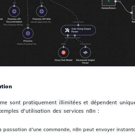
ation
orme sont pratiquement illimitées et dépendent uniqu
exemples d'utilisation des services n8n :
la passation d'une commande, n8n peut envoyer instan