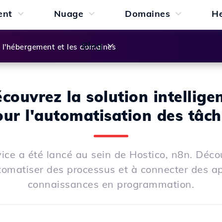
ent
Nuage
Domaines
H
Blog
l'hébergement et les domaines
couvrez la solution intellige
our l'automatisation des tâch
ce a été lancé au sein de Hostico, n8n. Déc
tomatiser des processus et à connecter des ap
connaissances en programmation.