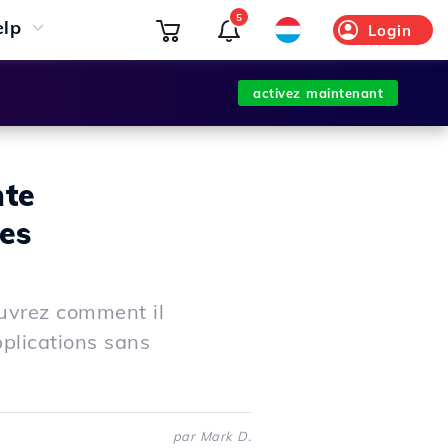
5
elp
Login
activez maintenant
nte
es
ouvrez comment il
plications sans
par Mark D.