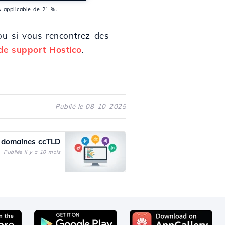
A applicable de 21 %.
ou si vous rencontrez des
 de support Hostico
.
Publié le 08-10-2025
s domaines ccTLD
Publiée il y a 10 mois