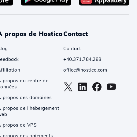
À propos de Hostico
Contact
Blog
Contact
Feedback
+40.371.784.288
ffiliation
office@hostico.com
 propos du centre de
données
À propos des domaines
 propos de l'hébergement
web
À propos de VPS
 propos des paiements