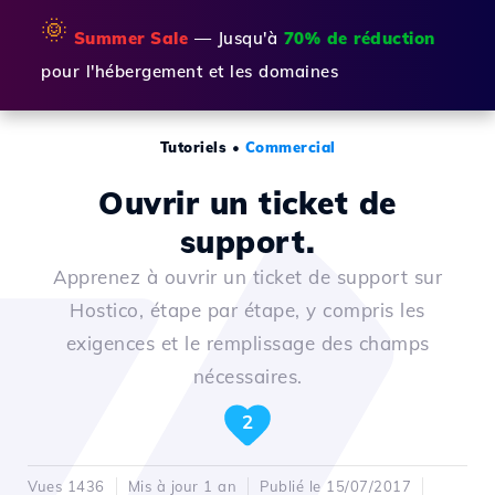
🌞
Summer Sale
— Jusqu'à
70% de réduction
pour l'hébergement et les domaines
Tutoriels
•
Commercial
Ouvrir un ticket de
support.
Apprenez à ouvrir un ticket de support sur
Hostico, étape par étape, y compris les
exigences et le remplissage des champs
nécessaires.
2
Vues 1436
Mis à jour 1 an
Publié le 15/07/2017