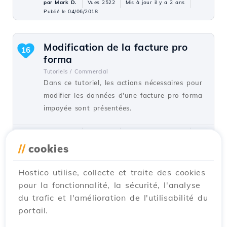
par Mark D.
Vues 2522
Mis à jour il y a 2 ans
Publié le 04/06/2018
Modification de la facture pro
16
forma
Tutoriels /
Commercial
Dans ce tutoriel, les actions nécessaires pour
modifier les données d'une facture pro forma
impayée sont présentées.
par Mark D.
Vues 6710
Mis à jour il y a 3 ans
Publié le 29/05/2019
//
cookies
Hostico utilise, collecte et traite des cookies
Authentification dans cPanel
15
pour la fonctionnalité, la sécurité, l'analyse
depuis le compte client.
du trafic et l'amélioration de l'utilisabilité du
Tutoriels /
Commercial
portail.
Ce tutoriel illustrera la procédure qui peut
être utilisée pour se connecter au cPanel