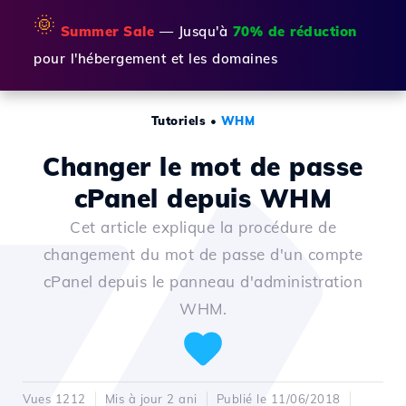
🌞
Summer Sale
— Jusqu'à
70% de réduction
pour l'hébergement et les domaines
Tutoriels
•
WHM
Changer le mot de passe
cPanel depuis WHM
Cet article explique la procédure de
changement du mot de passe d'un compte
cPanel depuis le panneau d'administration
WHM.
Vues 1212
Mis à jour 2 ani
Publié le 11/06/2018