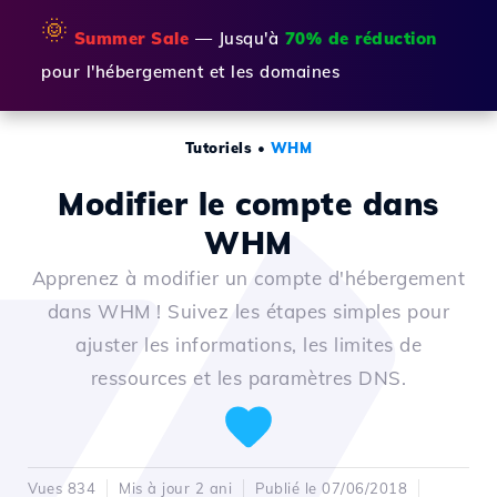
🌞
Summer Sale
— Jusqu'à
70% de réduction
pour l'hébergement et les domaines
Tutoriels
•
WHM
Modifier le compte dans
WHM
Apprenez à modifier un compte d'hébergement
dans WHM ! Suivez les étapes simples pour
ajuster les informations, les limites de
ressources et les paramètres DNS.
Vues 834
Mis à jour 2 ani
Publié le 07/06/2018