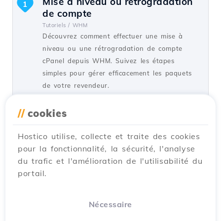
Mise à niveau ou rétrogradation
1
de compte
Tutoriels /
WHM
Découvrez comment effectuer une mise à
niveau ou une rétrogradation de compte
cPanel depuis WHM. Suivez les étapes
simples pour gérer efficacement les paquets
de votre revendeur.
par Cătălin A.
Vues 1364
Mis à jour il y a 1 an
//
cookies
Publié le 22/06/2018
Hostico utilise, collecte et traite des cookies
pour la fonctionnalité, la sécurité, l'analyse
Supprimer le compte cPanel
1
du trafic et l'amélioration de l'utilisabilité du
Tutoriels /
WHM
portail.
Découvrez comment supprimer des comptes
cPanel depuis WHM. Suivez les étapes
simples pour éliminer les comptes souhaités
Nécessaire
et gérer efficacement les ressources.