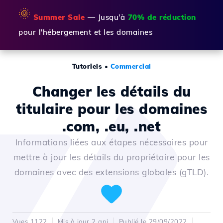
🌞
Summer Sale
— Jusqu'à
70% de réduction
pour l'hébergement et les domaines
Tutoriels
•
Commercial
Changer les détails du
titulaire pour les domaines
.com, .eu, .net
Informations liées aux étapes nécessaires pour
mettre à jour les détails du propriétaire pour les
domaines avec des extensions globales (gTLD).
Vues 1122
Mis à jour 2 ani
Publié le 29/09/2022