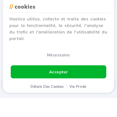
des éléments HTML.
//
cookies
Voir l'article
Hostico utilise, collecte et traite des cookies
pour la fonctionnalité, la sécurité, l'analyse
du trafic et l'amélioration de l'utilisabilité du
portail.
1
2
Next →
Nécessaire
Affichage 1–12 of 21
Accepter
Accueil
Détails Des Cookies
Client
Panier
Vie Privée
Chat
Menu