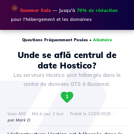
🌞
Summer Sale
— Jusqu'à
70% de réduction
pour l'hébergement et les domaines
Questions Fréquemment Posées
•
Aléatoire
Unde se află centrul de
date Hostico?
Les serveurs Hostico sont hébergés dans le
centre de données GTS à Bucarest.
1
Vues 400
Mis à jour 2 luni
Publié le 12/05/2026
par Mark D.