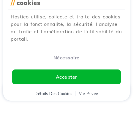
//
cookies
Hostico utilise, collecte et traite des cookies
pour la fonctionnalité, la sécurité, l'analyse
du trafic et l'amélioration de l'utilisabilité du
portail.
Nécessaire
Accepter
Accueil
Détails Des Cookies
Client
Panier
Vie Privée
Chat
Menu
Téléchargez l'application