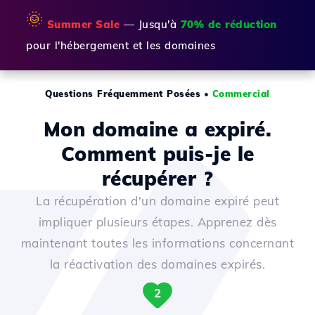
🌞
Summer Sale
— Jusqu'à
70% de réduction
pour l'hébergement et les domaines
Questions Fréquemment Posées
•
Commercial
Mon domaine a expiré.
Comment puis-je le
récupérer ?
La récupération d'un domaine expiré peut
impliquer plusieurs étapes. Apprenez dès
maintenant toutes les informations concernant
la réactivation des domaines expirés.
2