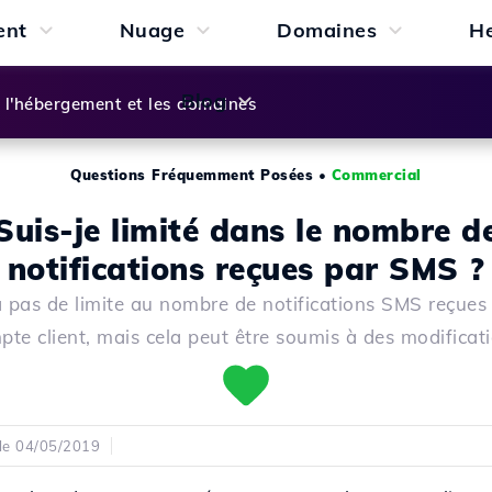
ent
Nuage
Domaines
H
Blog
l'hébergement et les domaines
Questions Fréquemment Posées
•
Commercial
Suis-je limité dans le nombre d
notifications reçues par SMS ?
 a pas de limite au nombre de notifications SMS reçues
pte client, mais cela peut être soumis à des modificati
 le 04/05/2019