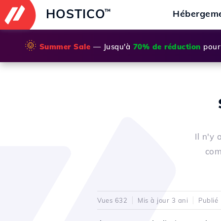
HOSTICO
™
Hébergem
🌞
Summer Sale
— Jusqu'à
70% de réduction
pour 
Il n'y
com
Vues 632
Mis à jour 3 ani
Publié