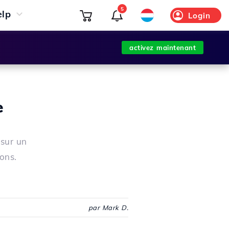
5
elp
Login
activez maintenant
e
 sur un
ons.
par Mark D.