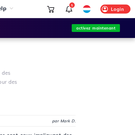
5
elp
Login
activez maintenant
t des
our des
par Mark D.