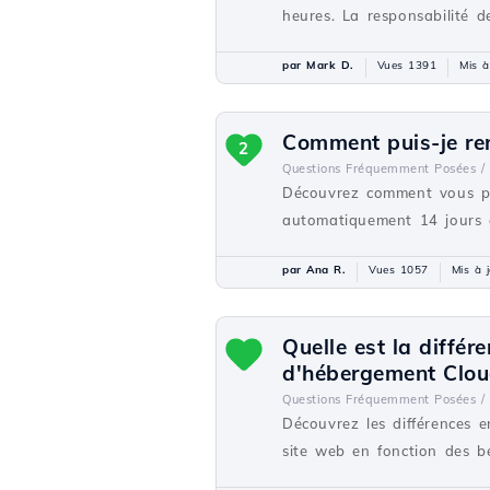
heures. La responsabilité de
par Mark D.
Vues 1391
Mis à
Comment puis-je ren
2
Questions Fréquemment Posées /
Découvrez comment vous pou
automatiquement 14 jours a
par Ana R.
Vues 1057
Mis à j
Quelle est la différ
d'hébergement Clou
Questions Fréquemment Posées /
Découvrez les différences e
site web en fonction des be