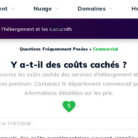
ent
Nuage
Domaines
H
Blog
l'hébergement et les domaines
Questions Fréquemment Posées
•
Commercial
Y a-t-il des coûts cachés ?
uvrez les coûts cachés des services d'hébergement e
es premium. Contactez le département commercial p
informations détaillées sur les prix.
5
é le 17/07/2018