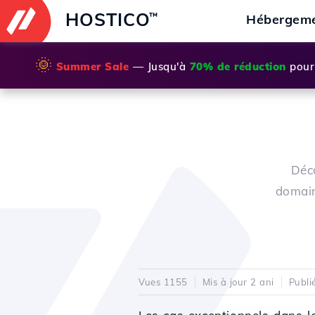
HOSTICO
™
Hébergem
🌞
Summer Sale
— Jusqu'à
70% de réduction
pour 
Déco
domain
Vues 1155
Mis à jour 2 ani
Publi