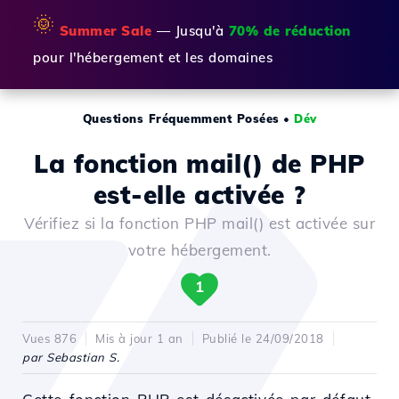
🌞
Summer Sale
— Jusqu'à
70% de réduction
pour l'hébergement et les domaines
Questions Fréquemment Posées
•
Dév
La fonction mail() de PHP
est-elle activée ?
Vérifiez si la fonction PHP mail() est activée sur
votre hébergement.
1
Vues 876
Mis à jour 1 an
Publié le 24/09/2018
par Sebastian S.