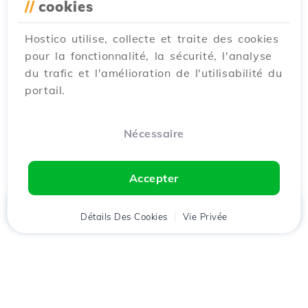
//
cookies
Hostico utilise, collecte et traite des cookies
pour la fonctionnalité, la sécurité, l'analyse
du trafic et l'amélioration de l'utilisabilité du
portail.
Nécessaire
Accepter
Accueil
Détails Des Cookies
Client
Panier
Vie Privée
Chat
Menu
Téléchargez l'application