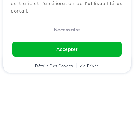
du trafic et l'amélioration de l'utilisabilité du
portail.
Nécessaire
Accepter
Accueil
Détails Des Cookies
Client
Panier
Vie Privée
Chat
Menu
Téléchargez l'application
Hostico