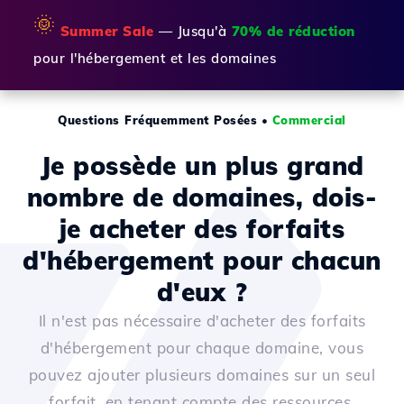
🌞
Summer Sale
— Jusqu'à
70% de réduction
pour l'hébergement et les domaines
Questions Fréquemment Posées
•
Commercial
Je possède un plus grand
nombre de domaines, dois-
je acheter des forfaits
d'hébergement pour chacun
d'eux ?
Il n'est pas nécessaire d'acheter des forfaits
d'hébergement pour chaque domaine, vous
pouvez ajouter plusieurs domaines sur un seul
forfait, en tenant compte des ressources.