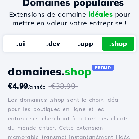
Domaines populaires
Extensions de domaine
idéales
pour
mettre en valeur votre entreprise !
.ai
.dev
.app
.shop
domaines.
shop
PROMO
€4.99
€38.99
/année
Les domaines .shop sont le choix idéal
pour les boutiques en ligne et les
entreprises cherchant à attirer des clients
du monde entier. Cette extension
mémorable transmet instantanément l'idée