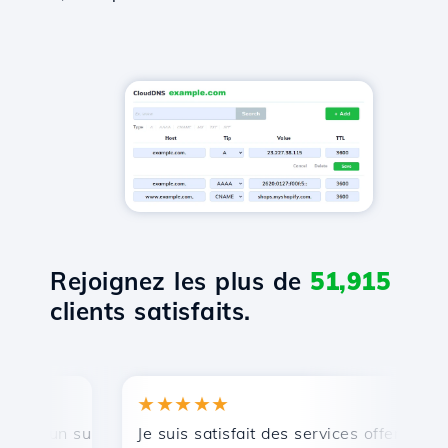
Rejoignez les plus de
51,915
clients satisfaits.
★★★★★
★
 un support technique rapide et efficace.
Je suis satisfait des services offerts par Ho
Fé