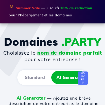
🌞
Summer Sale
— Jusqu'à
70% de réduction
pour l'hébergement et les domaines
Domaines
.PARTY
Choisissez le
nom de domaine parfait
pour votre entreprise !
NO
Standard
AI Generator
UV
EA
U
AI Generator
— Ajoutez une brève
description de votre entreprise, le domaine