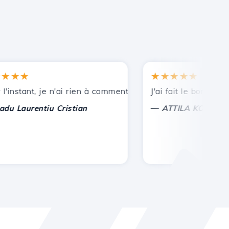
★★
★★★★★
nces.
stant, je n'ai rien à commenter, seulement à apprécier. Av
J'ai fait le bon choix de
—
aurentiu Cristian
ATTILA KOLES