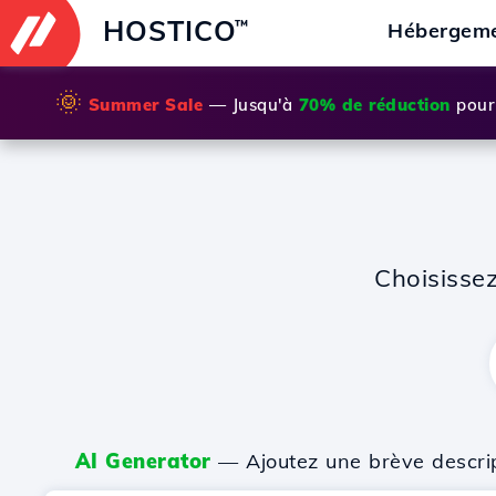
HOSTICO
™
Hébergem
🌞
Summer Sale
— Jusqu'à
70% de réduction
pour 
Choisisse
AI Generator
— Ajoutez une brève descripti