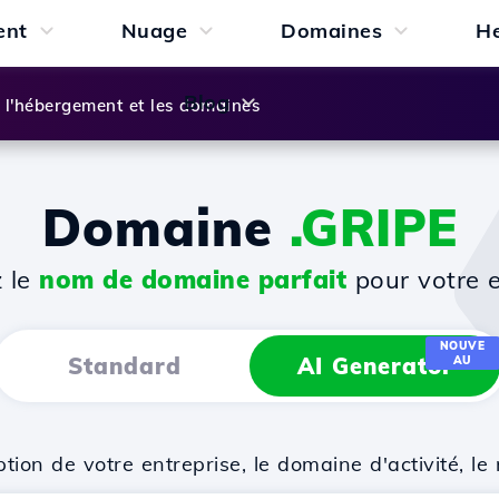
ent
Nuage
Domaines
H
Blog
l'hébergement et les domaines
Domaine
.GRIPE
z le
nom de domaine parfait
pour votre e
NOUVE
Standard
AI Generator
AU
on de votre entreprise, le domaine d'activité, le 