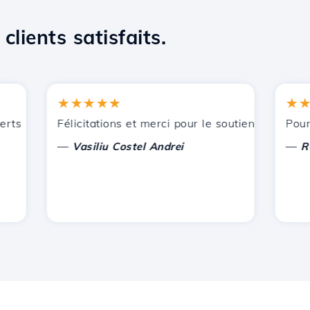
clients satisfaits.
★★★★★
★★★
ts par Hostico. Je vous ai recommandé à d'autres connaissa
Félicitations et merci pour le soutien apporté !
Pour l'in
—
—
Vasiliu Costel Andrei
Radu L