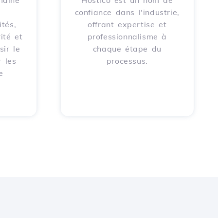
maine
Hostico est un nom de
confiance dans l'industrie,
tés,
offrant expertise et
ité et
professionnalisme à
sir le
chaque étape du
 les
processus.
e