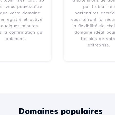
t .com, .net, .org, .ro
d'extensions de do
eu, vous pouvez être
par le biais de
 que votre domaine
partenaires accrédi
 enregistré et activé
vous offrant la sécur
 quelques minutes
la flexibilité de choi
s la confirmation du
domaine idéal pour
paiement.
besoins de votr
entreprise.
Domaines populaires