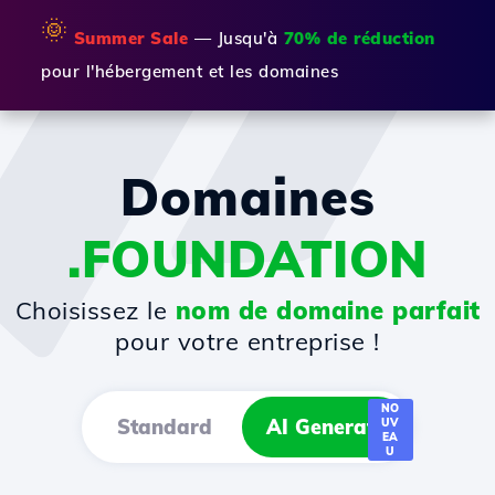
🌞
Summer Sale
— Jusqu'à
70% de réduction
pour l'hébergement et les domaines
Domaines
.FOUNDATION
Choisissez le
nom de domaine parfait
pour votre entreprise !
NO
Standard
AI Generator
UV
EA
U