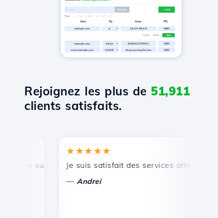
Rejoignez les plus de
51,911
clients satisfaits.
★★★★★
★
, un support technique rapide et efficace.
Je suis satisfait des services offerts par Ho
Fé
—
Andrei