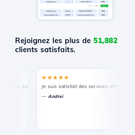
Rejoignez les plus de
51,882
clients satisfaits.
★★★★★
★
, un support technique rapide et efficace.
Je suis satisfait des services offerts par Ho
Fé
—
Andrei