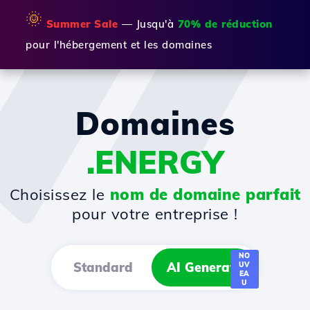
🌞
Summer Sale
— Jusqu'à
70% de réduction
pour l'hébergement et les domaines
Domaines
.ENERGY
Choisissez le
nom de domaine parfait
pour votre entreprise !
NO
Standard
AI Generator
UV
EA
U