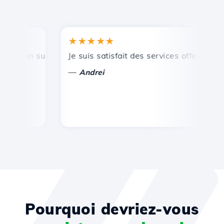
★★★★★
★
, un support technique rapide et efficace.
Je suis satisfait des services offerts par H
Fé
—
Andrei
Pourquoi devriez-vous