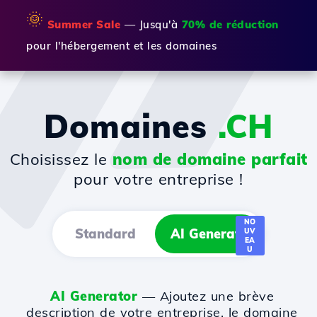
🌞
Summer Sale
— Jusqu'à
70% de réduction
pour l'hébergement et les domaines
Domaines
.CH
Choisissez le
nom de domaine parfait
pour votre entreprise !
NO
Standard
AI Generator
UV
EA
U
AI Generator
— Ajoutez une brève
description de votre entreprise, le domaine