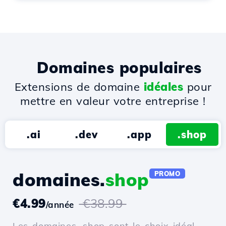
Domaines populaires
Extensions de domaine
idéales
pour
mettre en valeur votre entreprise !
.ai
.dev
.app
.shop
domaines.
shop
PROMO
€4.99
€38.99
/année
Les domaines .shop sont le choix idéal