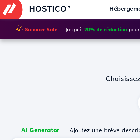
HOSTICO
™
Hébergem
🌞
Summer Sale
— Jusqu'à
70% de réduction
pour 
Choisisse
AI Generator
— Ajoutez une brève descripti