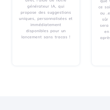
avec l'aide de notre
que 
générateur IA, qui
ce soi
propose des suggestions
ou .
uniques, personnalisées et
sûr
immédiatement
sera
disponibles pour un
en
lancement sans tracas !
aprè