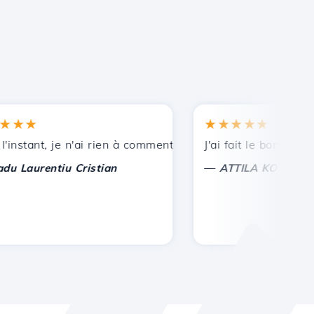
★
★★★★★
nces.
stant, je n'ai rien à commenter, seulement à apprécier. Ave
J'ai fait le bon choix de
—
aurentiu Cristian
ATTILA KOLES