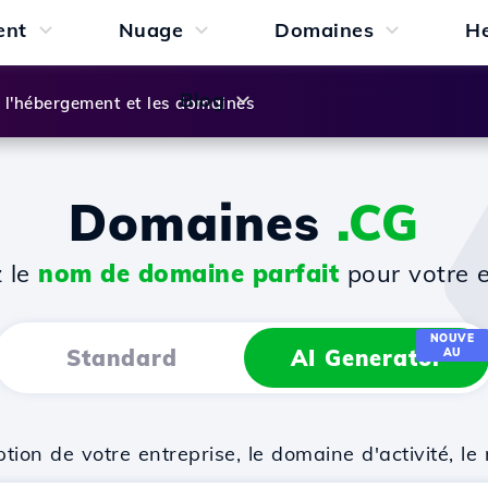
ent
Nuage
Domaines
H
Blog
l'hébergement et les domaines
Domaines
.CG
z le
nom de domaine parfait
pour votre e
NOUVE
Standard
AI Generator
AU
on de votre entreprise, le domaine d'activité, le 