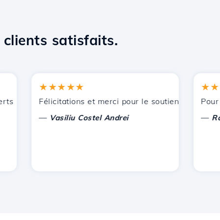
clients satisfaits.
★★★★★
★★★★
ts par Hostico. Je vous ai recommandé à d'autres connaissa
Félicitations et merci pour le soutien apporté !
Pour l'in
—
—
Vasiliu Costel Andrei
Radu L