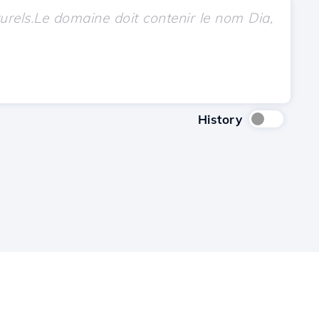
History