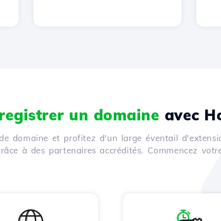
registrer un domaine
avec Ho
de domaine et profitez d'un large éventail d'extensi
 grâce à des partenaires accrédités. Commencez votr