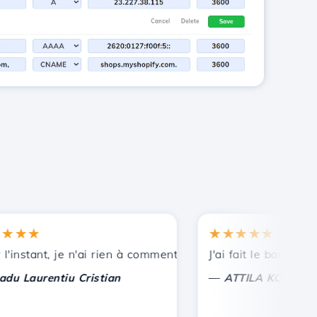
★
★★★★★
nces.
stant, je n'ai rien à commenter, seulement à apprécier. Av
J'ai fait le bon choix de
—
aurentiu Cristian
ATTILA KOLES