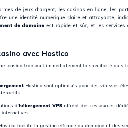
ormes de jeux d'argent, les casinos en ligne, les port
fre une identité numérique claire et attrayante, in
ement de domaine
est rapide et sûr, et les services 
casino avec Hostico
ne .casino transmet immédiatement la spécificité du site,
bergement
Hostico sont optimisés pour des vitesses élev
teractifs.
utions d'
hébergement VPS
offrent des ressources dédié
 interactives.
ostico facilite la gestion efficace du domaine et des se