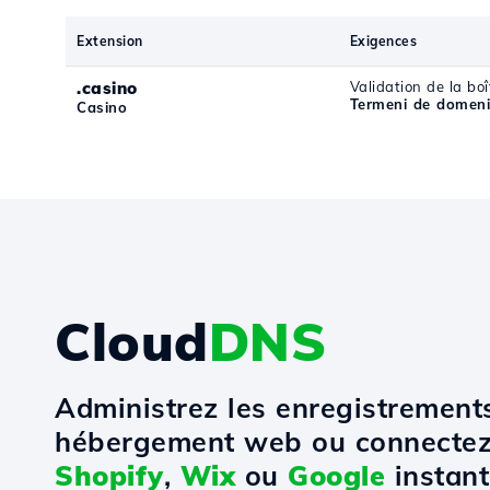
Extension
Exigences
.casino
Validation de la boî
Termeni de domeni
Casino
Cloud
DNS
Administrez les enregistremen
hébergement web ou connectez
Shopify
,
Wix
ou
Google
instant