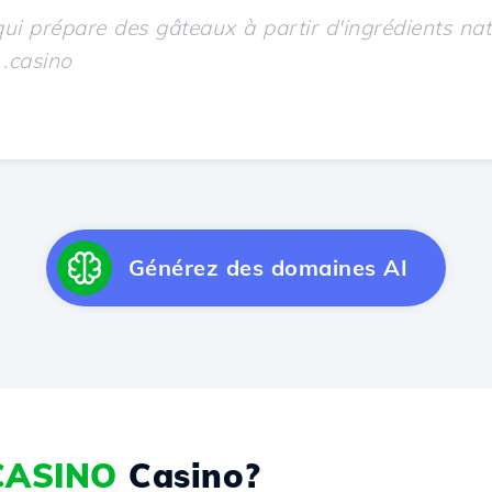
Générez des domaines AI
CASINO
Casino?