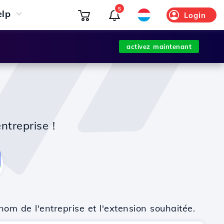
5
elp
Login
activez maintenant
ntreprise !
nom de l'entreprise et l'extension souhaitée.