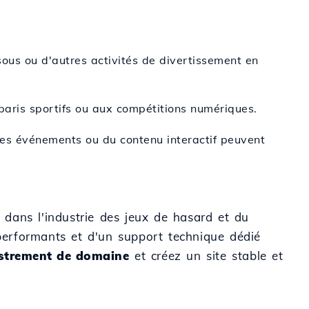
sous ou d'autres activités de divertissement en
 paris sportifs ou aux compétitions numériques.
des événements ou du contenu interactif peuvent
e dans l'industrie des jeux de hasard et du
 performants et d'un support technique dédié
istrement de domaine
et créez un site stable et