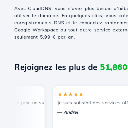
Avec CloudDNS, vous n'avez plus besoin d'hé
utiliser le domaine. En quelques clics, vous cré
enregistrements DNS et le connectez rapidemen
Google Workspace ou tout autre service externe.
seulement 5,99 € par an.
Rejoignez les plus de
51,860
★★★★★
bon prix, un support technique rapide et efficace.
Je suis satisfait des services offer
—
Andrei