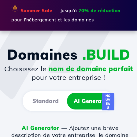
🌞
Summer Sale
— Jusqu'à
70% de réduction
pour l'hébergement et les domaines
Domaines
.BUILD
Choisissez le
nom de domaine parfait
pour votre entreprise !
NO
Standard
AI Generator
UV
EA
U
AI Generator
— Ajoutez une brève
description de votre entreprise, le domaine