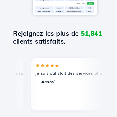
Rejoignez les plus de
51,841
clients satisfaits.
★★★★★
★
 un support technique rapide et efficace.
Je suis satisfait des services offerts par Ho
Fél
—
—
Andrei