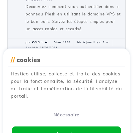
Découvrez comment vous authentifier dans le
panneau Plesk en utilisant le domaine VPS et
le bon port. Suivez les étapes simples pour
un accès rapide et sécurisé.
par Cătălin A.
Vues 1218
Mis à jour il y a 1 an
Publié le 15/07/2021
//
cookies
Ajouter un domaine
Hostico utilise, collecte et traite des cookies
supplémentaire dans le panneau
pour la fonctionnalité, la sécurité, l'analyse
d'administration Plesk
du trafic et l'amélioration de l'utilisabilité du
Tutoriels /
Plesk
portail.
Dans ce tutoriel, nous vous montrerons
comment ajouter un domaine additionnel ou
un domaine supplémentaire dans le panneau
Nécessaire
d'administration Plesk.
par Florin P.
Vues 1186
Mis à jour il y a 1 an