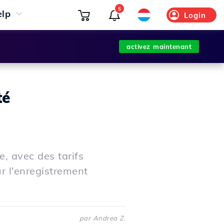
5
elp
Login
activez maintenant
té
e, avec des tarifs
ur l'enregistrement
par Andrea Z.