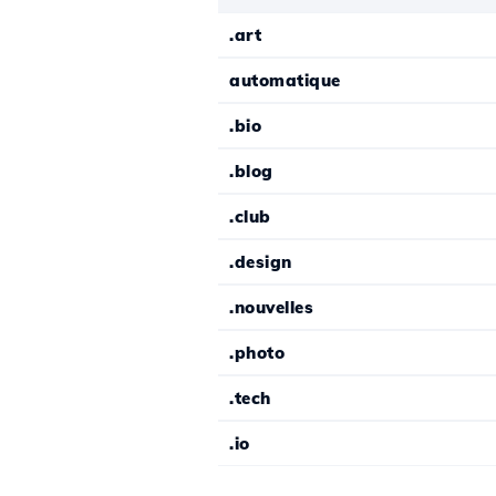
.art
automatique
.bio
.blog
.club
.design
.nouvelles
.photo
.tech
.io