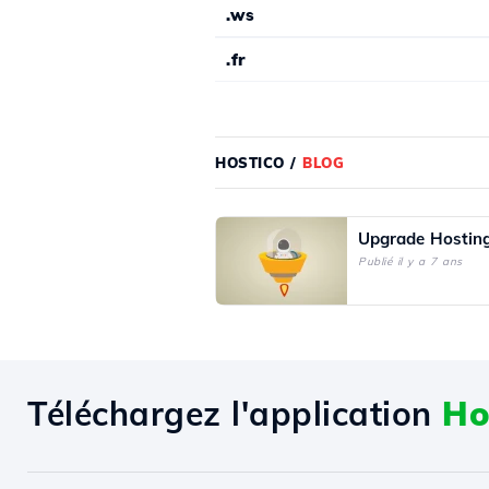
.ws
.fr
HOSTICO
/
BLOG
Upgrade Hostin
Publié il y a 7 ans
Téléchargez l'application
Ho