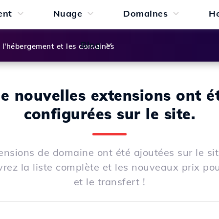
ent
Nuage
Domaines
H
Blog
l'hébergement et les domaines
e nouvelles extensions ont é
configurées sur le site.
nsions de domaine ont été ajoutées sur le sit
rez la liste complète et les nouveaux prix po
et le transfert !