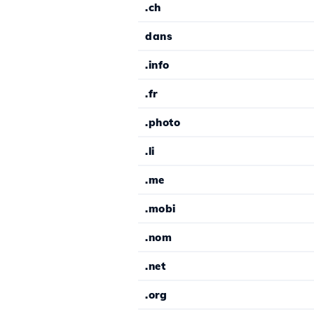
.ch
dans
.info
.fr
.photo
.li
.me
.mobi
.nom
.net
.org