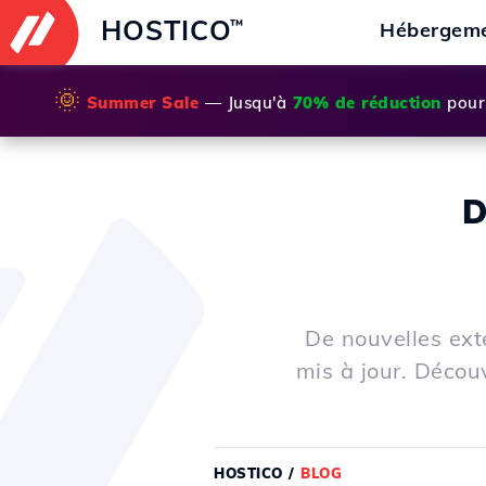
HOSTICO
™
Hébergem
🌞
Summer Sale
— Jusqu'à
70% de réduction
pour 
D
De nouvelles exte
mis à jour. Découv
HOSTICO
/
BLOG