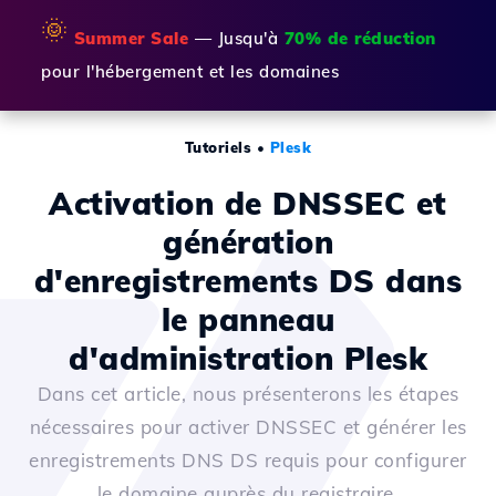
🌞
Summer Sale
— Jusqu'à
70% de réduction
pour l'hébergement et les domaines
Tutoriels
•
Plesk
Activation de DNSSEC et
génération
d'enregistrements DS dans
le panneau
d'administration Plesk
Dans cet article, nous présenterons les étapes
nécessaires pour activer DNSSEC et générer les
enregistrements DNS DS requis pour configurer
le domaine auprès du registraire.