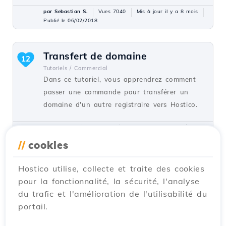
par Sebastian S.
Vues 7040
Mis à jour il y a 8 mois
Publié le 06/02/2018
Transfert de domaine
12
Tutoriels /
Commercial
Dans ce tutoriel, vous apprendrez comment
passer une commande pour transférer un
domaine d'un autre registraire vers Hostico.
par Mark D.
Vues 5884
Mis à jour il y a 1 an
Publié le 28/10/2017
//
cookies
Hostico utilise, collecte et traite des cookies
Configurer le module Google
10
pour la fonctionnalité, la sécurité, l'analyse
PageSpeed
du trafic et l'amélioration de l'utilisabilité du
Tutoriels /
Dév
portail.
Dans cet article, la méthode pour activer ou
désactiver sélectivement les filtres PageSpeed